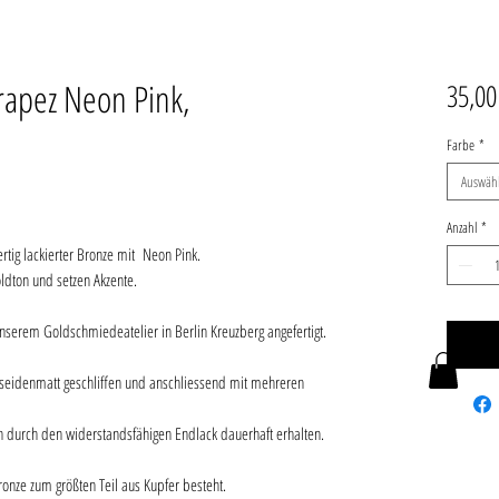
rapez Neon Pink,
35,00
Farbe
*
Auswäh
Anzahl
*
tig lackierter Bronze mit Neon Pink.
ldton und setzen Akzente.
nserem Goldschmiedeatelier in Berlin Kreuzberg angefertigt.
seidenmatt geschliffen und anschliessend mit mehreren
n durch den widerstandsfähigen Endlack dauerhaft erhalten.
ronze zum größten Teil aus Kupfer besteht.