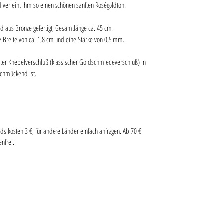
nd verleiht ihm so einen schönen sanften Roségoldton.
nd aus Bronze gefertigt, Gesamtlänge ca. 45 cm.
e Breite von ca. 1,8 cm und eine Stärke von 0,5 mm.
ter Knebelverschluß (klassischer Goldschmiedeverschluß) in
schmückend ist.
s kosten 3 €, für andere Länder einfach anfragen. Ab 70 €
nfrei.