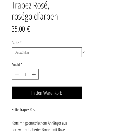
Trapez Rosé,
roségoldfarben
Preis
35,00 €
Farbe
*
Anzahl
*
In den Warenkorb
Kette Trapez Rosa
Kette mit geometrischem Anhänger aus
hochwertig lackierter Bronze mit Rosé.