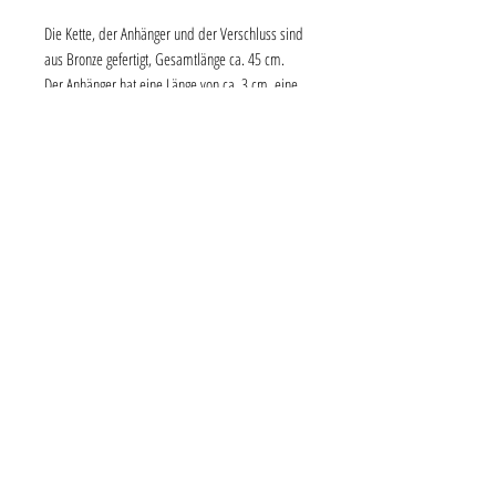
Die Kette, der Anhänger und der Verschluss sind
aus Bronze gefertigt, Gesamtlänge ca. 45 cm.
Der Anhänger hat eine Länge von ca. 3 cm, eine
Breite von ca. 1,8 cm und eine Stärke von 0,5
mm.
Der Verschluß ist ein handgemachter sogenannter
Knebelverschluß (klassischer
Goldschmiedeverschluß) in eigenem Design,
welcher sehr beständig und schmückend ist.
Versandkosten
Versand und Verpackung innerhalb Deutschlands
kosten 3 €, für andere Länder einfach anfragen.
Ab 70 € Bestellwert sind Versand und
Verpackung kostenfrei.
Ruby On Tuesday Schmuck Berlin