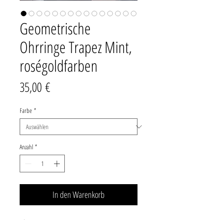
Geometrische
Ohrringe Trapez Mint,
roségoldfarben
Preis
35,00 €
Farbe
*
Anzahl
*
In den Warenkorb