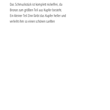
Das Schmuckstück ist komplett nickelfrei, da
Bronze zum größten Teil aus Kupfer besteht.
Ein kleiner Teil Zinn färbt das Kupfer heller und
verleiht ihm so einen schönen sanften
Roségoldton. Bronze ist sehr leicht und lässt sich
somit sehr angenehm tragen.
Die Ohrhaken sind zusätzlich mit 14 karätigem
Rosegold vergoldet.
Die Anhänger sind aus Bronze gefertigt und
haben eine Länge von ca. 3 cm, eine Breite von
ca. 1,8 cm und eine Stärke von 0,5 mm.
Versandkosten
Versand und Verpackung innerhalb Deutschlands
kosten 3 €, für andere Länder einfach anfragen.
Ab 70 € Bestellwert sind Versand und
Verpackung kostenfrei.